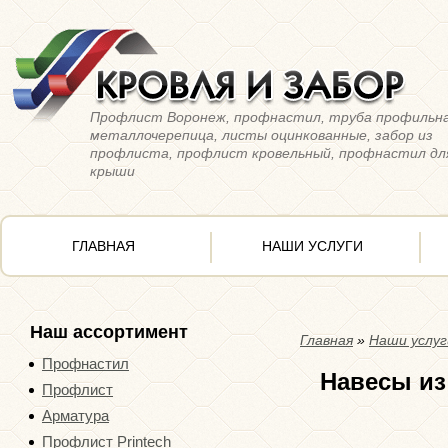
Профлист Воронеж, профнастил, труба профильна
металлочерепица, листы оцинкованные, забор из
профлиста, профлист кровельный, профнастил дл
крыши
ГЛАВНАЯ
НАШИ УСЛУГИ
Наш ассортимент
Главная
»
Наши услуг
Профнастил
Навесы из
Профлист
Арматура
Профлист Printech