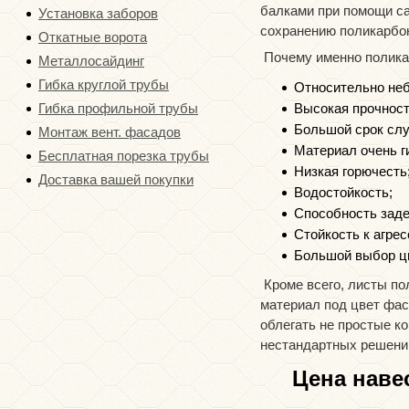
балками при помощи с
Установка заборов
сохранению поликарбо
Откатные ворота
Почему именно полика
Металлосайдинг
Гибка круглой трубы
Относительно не
Гибка профильной трубы
Высокая прочност
Большой срок сл
Монтаж вент. фасадов
Материал очень г
Бесплатная порезка трубы
Низкая горючесть
Доставка вашей покупки
Водостойкость;
Способность заде
Стойкость к агре
Большой выбор цв
Кроме всего, листы п
материал под цвет фас
облегать не простые к
нестандартных решени
Цена наве