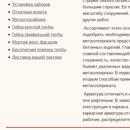
стройке любого объект
Установка заборов
большим спросом. Ее п
Откатные ворота
масштабу сооружений. 
Металлосайдинг
других работ.
Гибка круглой трубы
Ассортимент этого ос
Гибка профильной трубы
подобрать необходимую
металлопроката предс
Монтаж вент. фасадов
бетонных изделий. Гла
Бесплатная порезка трубы
главной составляющей 
Доставка вашей покупки
сохранность, качество
бывает различных видо
металлопрокат. В перв
вторым способом приме
металлопроката.
Арматура отличается 
или рифленым. В завис
конструкции и каркаса
каркасная арматура от
рабочие, распределите